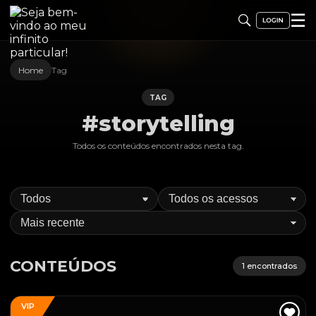
☰
Home
Tag
TAG
#storytelling
Todos os conteúdos encontrados nesta
tag
.
CONTEÚDOS
1
encontrados
VIP