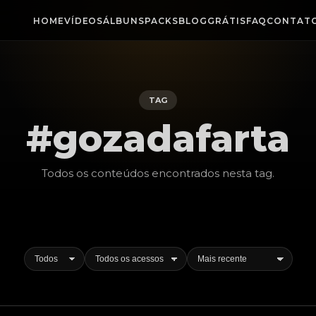
HOME
VÍDEOS
ÁLBUNS
PACKS
BLOG
GRÁTIS
FAQ
CONTAT
TAG
#gozadafarta
Todos os conteúdos encontrados nesta
tag
.