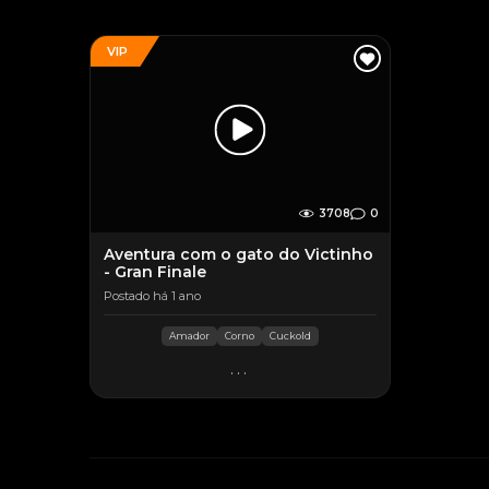
VIP
3708
0
Aventura com o gato do Victinho
- Gran Finale
Postado há 1 ano
Amador
Corno
Cuckold
...