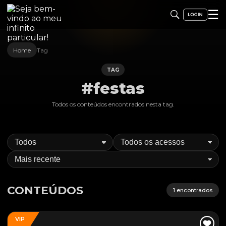
☰
Home
Tag
TAG
#festas
Todos os conteúdos encontrados nesta
tag
.
CONTEÚDOS
1
encontrados
VIP