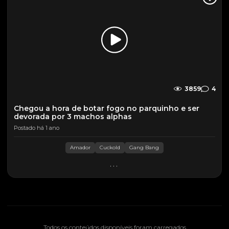
3859
4
Chegou a hora de botar fogo no parquinho e ser
devorada por 3 machos alphas
Postado há 1 ano
Amador
Cuckold
Gang Bang
...
Todos os conteúdos disponíveis foram carregados