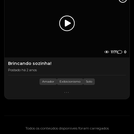
1171
0
Brincando sozinha!
Postado há 2 anos
Amador
Exibicionismo
Solo
...
Todos os conteúdos disponíveis foram carregados