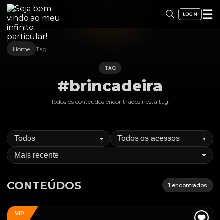
☰
Home
Tag
TAG
#brincadeira
Todos os conteúdos encontrados nesta
tag
.
CONTEÚDOS
1
encontrados
VIP