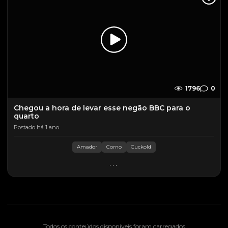
1796
0
Chegou a hora de levar esse negão BBC para o
quarto
Postado há 1 ano
Amador
Corno
Cuckold
...
Todos os conteúdos disponíveis foram carregados