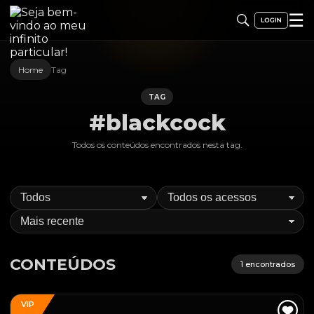
☰
Home
Tag
TAG
#blackcock
Todos os conteúdos encontrados nesta
tag
.
CONTEÚDOS
1
encontrados
VIP