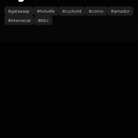
#
gataaasp
#
hotwife
#
cuckold
#
corno
#
amador
#
interracial
#
bbc