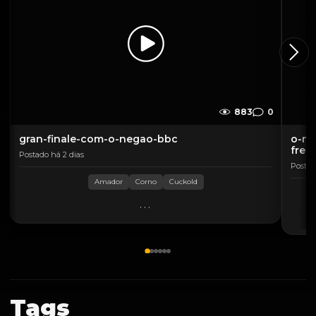
883
0
gran-finale-com-o-negao-bbc
o-ne
fren
Postado há 2 dias
Postad
Amador
Corno
Cuckold
...
Tags