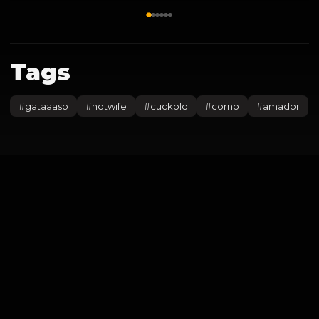
Tags
#
gataaasp
#
hotwife
#
cuckold
#
corno
#
amador