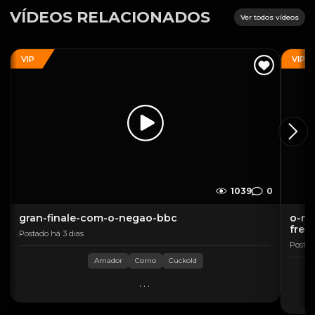
VÍDEOS RELACIONADOS
Ver todos vídeos
VIP
VIP
1039
0
gran-finale-com-o-negao-bbc
o-ne
fren
Postado há 3 dias
Postad
Amador
Corno
Cuckold
...