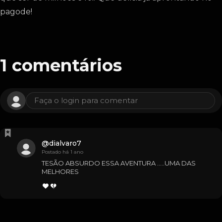
pagode!
1
comentários
Faça o login para comentar
@
dialvaro7
Postado há 1 ano
TESÃO ABSURDO ESSA AVENTURA .....UMA DAS 
MELHORES