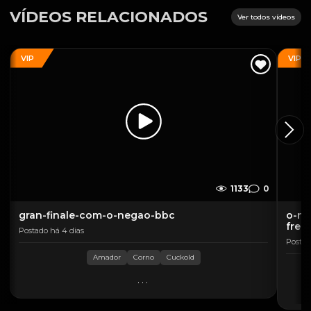
VÍDEOS RELACIONADOS
Ver todos vídeos
VIP
VIP
1133
0
gran-finale-com-o-negao-bbc
o-ne
fren
Postado há 4 dias
Postad
Amador
Corno
Cuckold
...