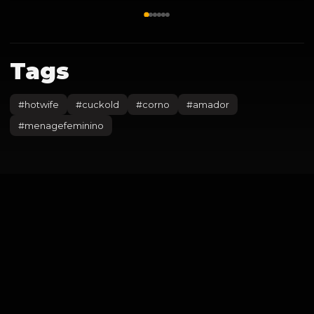
Tags
#
hotwife
#
cuckold
#
corno
#
amador
#
menagefeminino