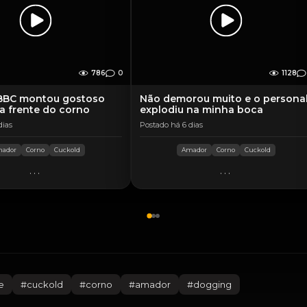
786
0
1128
BBC montou gostoso
Não demorou muito e o persona
 frente do corno
explodiu na minha boca
dias
Postado há 6 dias
ador
Corno
Cuckold
Amador
Corno
Cuckold
...
...
e
#
cuckold
#
corno
#
amador
#
dogging