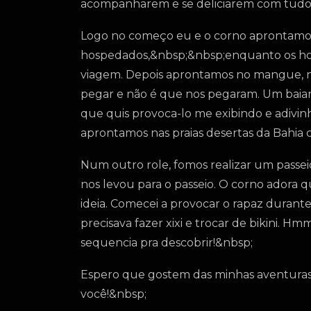
acompanharem e se deliciarem com tudo 
Logo no começo eu e o corno aprontamos
hospedados,&nbsp;&nbsp;enquanto os hosp
viagem. Depois aprontamos no mangue, nu
pegar e não é que nos pegaram. Um baian
que quis provoca-lo me exibindo e adivi
aprontamos nas praias desertas da Bahia 
Num outro role, fomos realizar um passei
nos levou para o passeio. O corno adora 
ideia. Comecei a provocar o rapaz durant
precisava fazer xixi e trocar de bikini. H
sequencia pra descobrir!&nbsp;
Espero que gostem das minhas aventuras 
você!&nbsp;