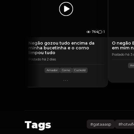
764
1
Negão gozou tudo encima da
O negão 
minha bucetinha e o corno
em mim na
limpou tudo
Postado há 3 
Postado há 2 dias
Am
Amador
Corno
Cuckold
...
Tags
#
gataaasp
#
hotwif