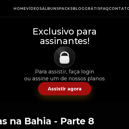
HOME
VÍDEOS
ÁLBUNS
PACKS
BLOG
GRÁTIS
FAQ
CONTAT
Exclusivo para
assinantes!
Para assistir, faça login
ou assine um de nossos planos
Assistir agora
s na Bahia - Parte 8