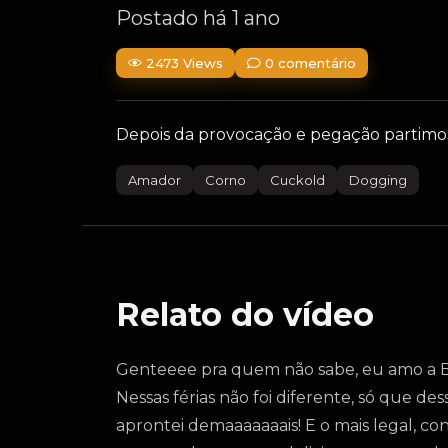
Postado há 1 ano
2473 Views
0 comentário
Depois da provocação e pegação partimo
Amador
Corno
Cuckold
Dogging
Relato do vídeo
Genteeee pra quem não sabe, eu amo a Ba
Nessas férias não foi diferente, só que d
aprontei demaaaaaaais! E o mais legal, co