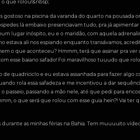
o que rolou!&nbsp;
 gostoso na piscina da varanda do quarto na pousada 
edes lá embaixo presenciavam tudo, pra já apimentar o
m lugar inóspito, eu e o maridão, com aquela adrenal
o estava ali nos espiando enquanto transávamos, acredi
nhem o que aconteceu? Hmmm, terá que assinar pra ver
com esse baiano safado! Foi maravilhoso tuuudo que rol
o de quadriciclo e eu estava assanhada para fazer algo 
quando rola essa safadeza e me incentivou a dar sequênc
e o passeio, passando a mão nele, até que pedi para enco
mmmm, o que será que rolou com esse guia hein?! Vai ter qu
durante as minhas férias na Bahia. Tem muuuuito vídeo