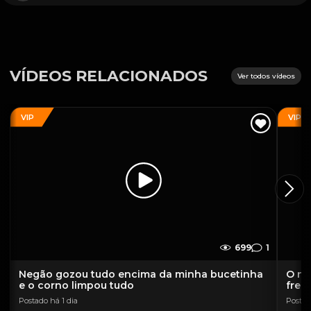
VÍDEOS RELACIONADOS
Ver todos vídeos
VIP
VIP
699
1
Negão gozou tudo encima da minha bucetinha
O ne
e o corno limpou tudo
fren
Postado há 1 dia
Postad