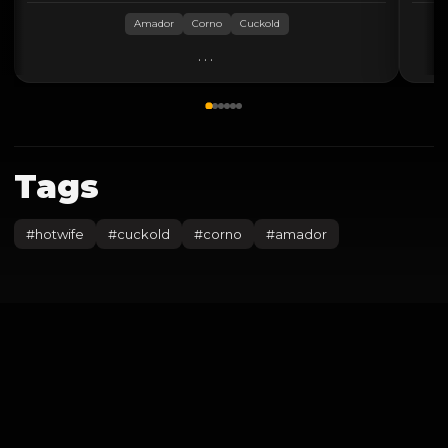
Amador
Corno
Cuckold
...
Tags
#
hotwife
#
cuckold
#
corno
#
amador